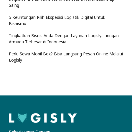
Saing
5 Keuntungan Pilih Ekspedisi Logistik Digital Untuk
Bisnismu
Tingkatkan Bisnis Anda Dengan Layanan Logisly: Jaringan
Armada Terbesar di Indonesia
Perlu Sewa Mobil Box? Bisa Langsung Pesan Online Melalui
Logisly
Bekerjasama Dengan