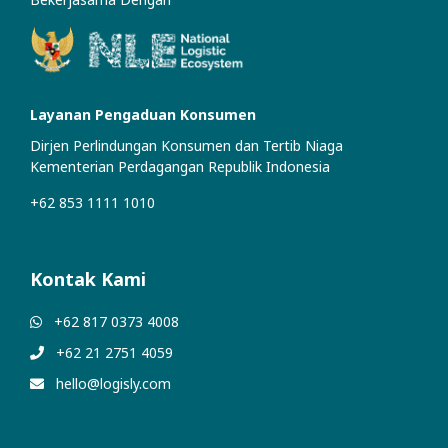
Layanan Pengaduan Konsumen
Dirjen Perlindungan Konsumen dan Tertib Niaga
Kementerian Perdagangan Republik Indonesia
+62 853 1111 1010
Kontak Kami
+62 817 0373 4008
+62 21 2751 4059
hello@logisly.com