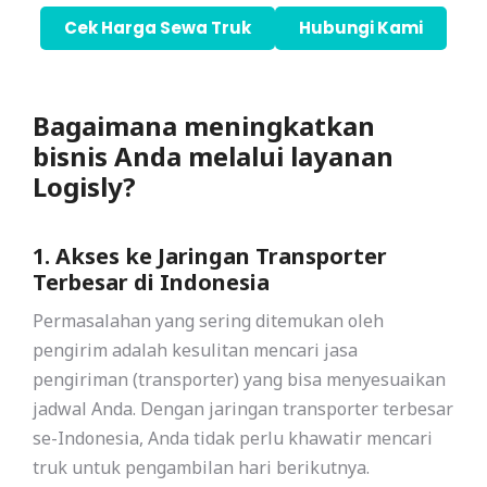
Cek Harga Sewa Truk
Hubungi Kami
Bagaimana meningkatkan
bisnis Anda melalui layanan
Logisly?
1.
Akses ke Jaringan Transporter
Terbesar di Indonesia
Permasalahan yang sering ditemukan oleh
pengirim adalah kesulitan mencari jasa
pengiriman (transporter) yang bisa menyesuaikan
jadwal Anda. Dengan jaringan transporter terbesar
se-Indonesia, Anda tidak perlu khawatir mencari
truk untuk pengambilan hari berikutnya.