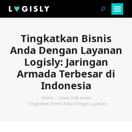
Tingkatkan Bisnis
Anda Dengan Layanan
Logisly: Jaringan
Armada Terbesar di
Indonesia
You are here:
Home
Sewa Truk Aman
Tingkatkan Bisnis Anda Dengan Layanan…