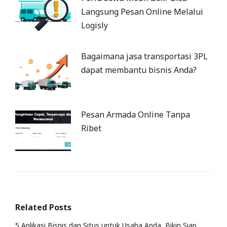
Langsung Pesan Online Melalui
Logisly
Bagaimana jasa transportasi 3PL
dapat membantu bisnis Anda?
Pesan Armada Online Tanpa
Ribet
Related Posts
5 Aplikasi Bisnis dan Situs untuk Usaha Anda, Bikin Siap