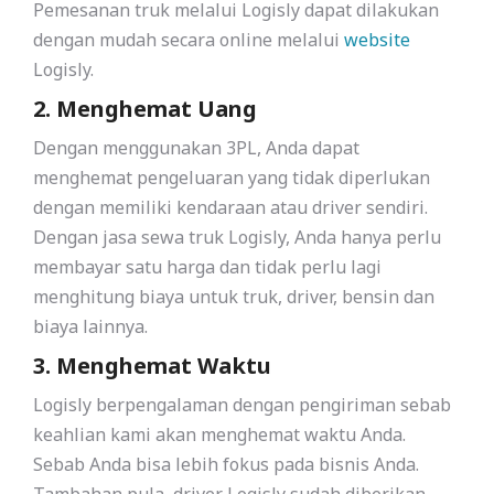
Pemesanan truk melalui Logisly dapat dilakukan
dengan mudah secara online melalui
we
bsite
Logisly.
2. Menghemat Uang
Dengan menggunakan 3PL, Anda dapat
menghemat pengeluaran yang tidak diperlukan
dengan memiliki kendaraan atau driver sendiri.
Dengan jasa sewa truk Logisly, Anda hanya perlu
membayar satu harga dan tidak perlu lagi
menghitung biaya untuk truk, driver, bensin dan
biaya lainnya.
3.
Menghemat Waktu
Logisly berpengalaman dengan pengiriman sebab
keahlian kami akan menghemat waktu Anda.
Sebab Anda bisa lebih fokus pada bisnis Anda.